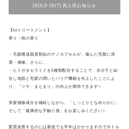
[SOLD OUT] 再入荷お知らせ
【kiiトリートメント】
香り：桜の香り
・毛髪構成脂質類似のナノカプセルが、傷んだ毛髪に浸
透・補修。さらに、
・ヒトガタセラミドを5種類配合することで、水分子と結
合し地肌と毛髪の潤いとバリア機能を向上したことによ
り、「ツヤ、まとまり」の向上が期待できます✨
美髪補修成分を補給しながら、「しっとりとなめらかに」
そして「健康的な手触り感」をお楽しみください✨
髪質改善するのには最低でも半年はかかりますのでボトル